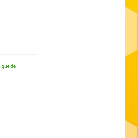
tique de
.