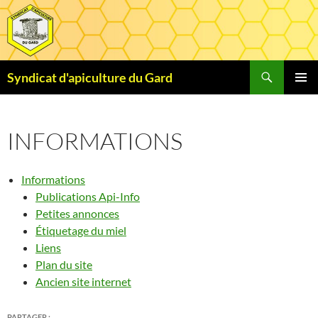
Aller
au
contenu
Recherche
Syndicat d'apiculture du Gard
MENU
PRINCI
INFORMATIONS
Informations
Publications Api-Info
Petites annonces
Étiquetage du miel
Liens
Plan du site
Ancien site internet
PARTAGER :